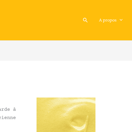
Rechercher
A propos
arde à
cienne